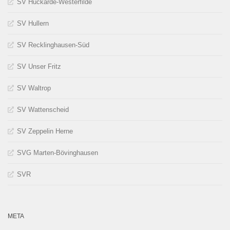
SV Huckarde-Westerfilde
SV Hullern
SV Recklinghausen-Süd
SV Unser Fritz
SV Waltrop
SV Wattenscheid
SV Zeppelin Herne
SVG Marten-Bövinghausen
SVR
META