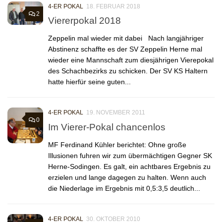
4-ER POKAL
18. FEBRUAR 2018
2
Viererpokal 2018
Zeppelin mal wieder mit dabei Nach langjähriger
Abstinenz schaffte es der SV Zeppelin Herne mal
wieder eine Mannschaft zum diesjährigen Vierepokal
des Schachbezirks zu schicken. Der SV KS Haltern
hatte hierfür seine guten...
4-ER POKAL
19. NOVEMBER 2011
0
Im Vierer-Pokal chancenlos
MF Ferdinand Kühler berichtet: Ohne große
Illusionen fuhren wir zum übermächtigen Gegner SK
Herne-Sodingen. Es galt, ein achtbares Ergebnis zu
erzielen und lange dagegen zu halten. Wenn auch
die Niederlage im Ergebnis mit 0,5:3,5 deutlich...
4-ER POKAL
30. OKTOBER 2010