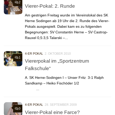
2
Vierer-Pokal: 2. Runde
Am gestrigen Freitag wurde im Vereinslokal des SK
Herne Sodingen ab 19 Uhr die 2. Runde des Vierer-
Pokals ausgespielt. Dabei kam es zu folgenden
Begegnungen: SV Constantin Herne – SV Castrop-
Rauxel 0,5:3,5 Talarski –...
4-ER POKAL
2. OKTOBER 2010
1
Viererpokal im „Sportzentrum
Falkschule“
A. SK Herne-Sodingen I – Unser Fritz 3-1 Ralph
Sandkamp – Heiko Fischöder 1/2
...
4-ER POKAL
28. SEPTEMBER 2009
0
Vierer-Pokal eine Farce?