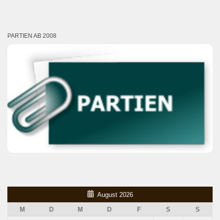
PARTIEN AB 2008
August 2026
M
D
M
D
F
S
S