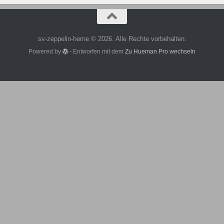
sv-zeppelin-herne © 2026. Alle Rechte vorbehalten.
Powered by
- Entworfen mit dem
Zu Hueman Pro wechseln