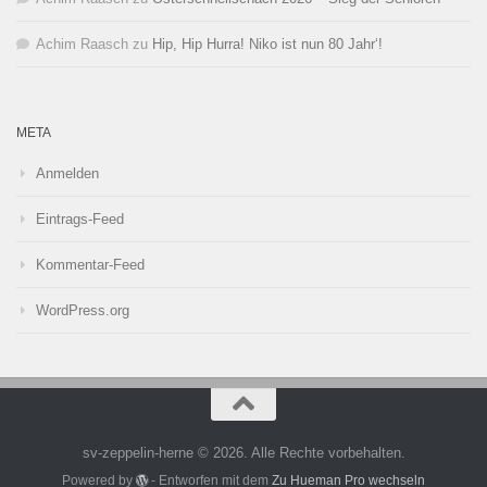
Achim Raasch
zu
Hip, Hip Hurra! Niko ist nun 80 Jahr‘!
META
Anmelden
Eintrags-Feed
Kommentar-Feed
WordPress.org
sv-zeppelin-herne © 2026. Alle Rechte vorbehalten.
Powered by
- Entworfen mit dem
Zu Hueman Pro wechseln