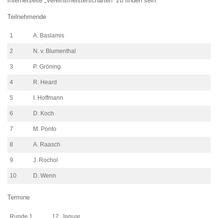
Internetseite „Vereinsmeisterschaften“ zu finden sein.
Teilnehmende
1
A. Baslamis
2
N. v. Blumenthal
3
P. Gröning
4
R. Heard
5
I. Hoffmann
6
D. Koch
7
M. Ponto
8
A. Raasch
9
J. Rochol
10
D. Wenn
Termine
Runde 1
12. Januar