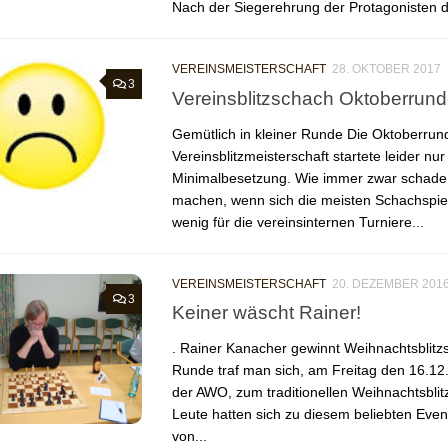
Nach der Siegerehrung der Protagonisten de
VEREINSMEISTERSCHAFT
28. OKTOBER 2017
3
Vereinsblitzschach Oktoberrun
Gemütlich in kleiner Runde Die Oktoberrun
Vereinsblitzmeisterschaft startete leider nur
Minimalbesetzung. Wie immer zwar schade,
machen, wenn sich die meisten Schachspie
wenig für die vereinsinternen Turniere...
VEREINSMEISTERSCHAFT
20. DEZEMBER 201
3
Keiner wäscht Rainer!
. Rainer Kanacher gewinnt Weihnachtsblitzs
Runde traf man sich, am Freitag den 16.1
der AWO, zum traditionellen Weihnachtsblit
Leute hatten sich zu diesem beliebten Eve
von...