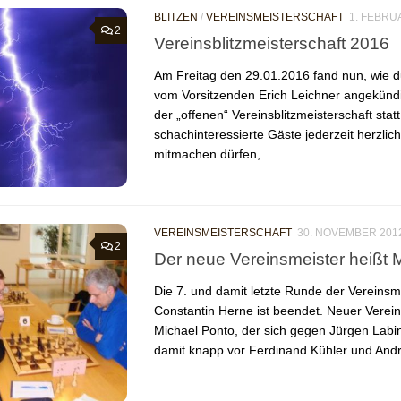
BLITZEN
/
VEREINSMEISTERSCHAFT
1. FEBRU
2
Vereinsblitzmeisterschaft 2016
Am Freitag den 29.01.2016 fand nun, wie d
vom Vorsitzenden Erich Leichner angekündi
der „offenen“ Vereinsblitzmeisterschaft stat
schachinteressierte Gäste jederzeit herzli
mitmachen dürfen,...
VEREINSMEISTERSCHAFT
30. NOVEMBER 201
2
Der neue Vereinsmeister heißt 
Die 7. und damit letzte Runde der Vereinsm
Constantin Herne ist beendet. Neuer Verei
Michael Ponto, der sich gegen Jürgen Labi
damit knapp vor Ferdinand Kühler und Andr