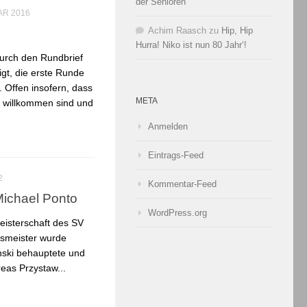
der Senioren
AR 2016
Achim Raasch
zu
Hip, Hip
Hurra! Niko ist nun 80 Jahr‘!
urch den Rundbrief
gt, die erste Runde
t. Offen insofern, dass
META
ch willkommen sind und
Anmelden
Eintrags-Feed
2
Kommentar-Feed
Michael Ponto
WordPress.org
eisterschaft des SV
nsmeister wurde
nski behauptete und
eas Przystaw...