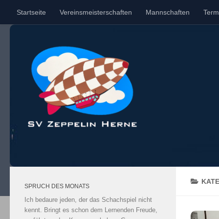
Startseite
Vereinsmeisterschaften
Mannschaften
Term
Unter dem Inhalt
KAT
SPRUCH DES MONATS
Ich bedaure jeden, der das Schachspiel nicht
kennt. Bringt es schon dem Lernenden Freude,