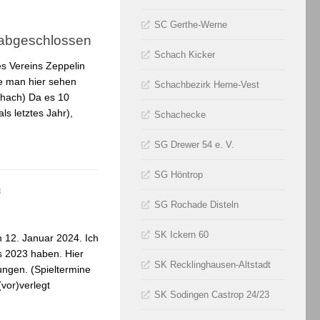
SC Gerthe-Werne
e abgeschlossen
Schach Kicker
es Vereins Zeppelin
ie man hier sehen
Schachbezirk Herne-Vest
chach) Da es 10
ls letztes Jahr),
Schachecke
SG Drewer 54 e. V.
SG Höntrop
3
SG Rochade Disteln
SK Ickern 60
m 12. Januar 2024. Ich
s 2023 haben. Hier
SK Recklinghausen-Altstadt
ngen. (Spieltermine
vor)verlegt
SK Sodingen Castrop 24/23