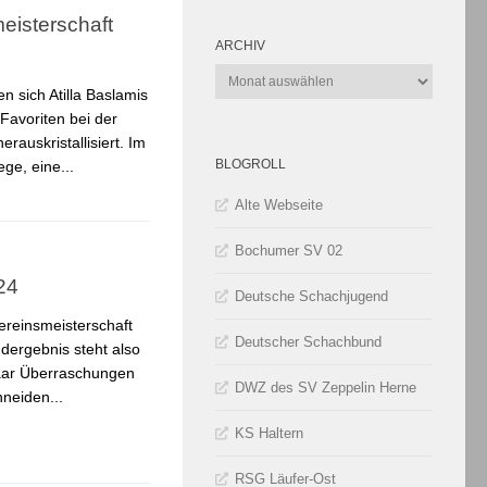
meisterschaft
ARCHIV
Archiv
 sich Atilla Baslamis
Favoriten bei der
rauskristallisiert. Im
BLOGROLL
ege, eine...
Alte Webseite
Bochumer SV 02
24
Deutsche Schachjugend
ereinsmeisterschaft
Deutscher Schachbund
dergebnis steht also
aar Überraschungen
DWZ des SV Zeppelin Herne
neiden...
KS Haltern
RSG Läufer-Ost