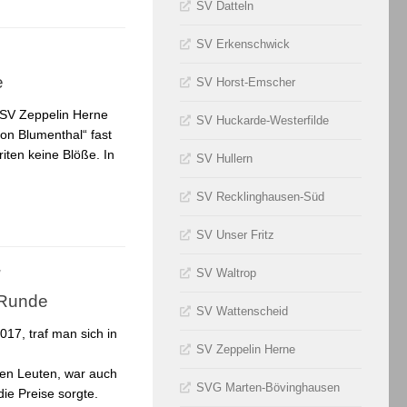
SV Datteln
SV Erkenschwick
e
SV Horst-Emscher
 SV Zeppelin Herne
SV Huckarde-Westerfilde
von Blumenthal“ fast
iten keine Blöße. In
SV Hullern
SV Recklinghausen-Süd
SV Unser Fritz
SV Waltrop
7
 Runde
SV Wattenscheid
17, traf man sich in
SV Zeppelin Herne
nen Leuten, war auch
SVG Marten-Bövinghausen
die Preise sorgte.