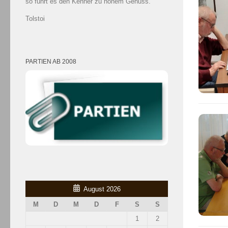
so führt es den Kenner zu hohem Genuss.
Tolstoi
PARTIEN AB 2008
August 2026
M
D
M
D
F
S
S
1
2