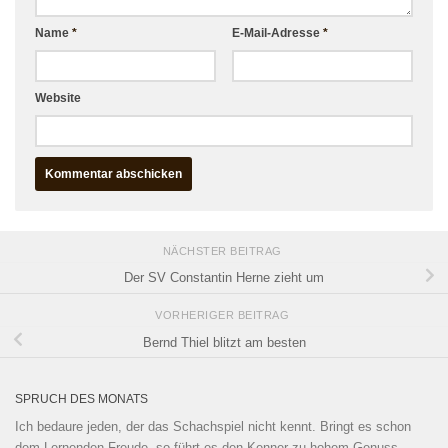
Name
*
E-Mail-Adresse
*
Website
NÄCHSTER BEITRAG
Der SV Constantin Herne zieht um
VORHERIGER BEITRAG
Bernd Thiel blitzt am besten
SPRUCH DES MONATS
Ich bedaure jeden, der das Schachspiel nicht kennt. Bringt es schon
dem Lernenden Freude, so führt es den Kenner zu hohem Genuss.