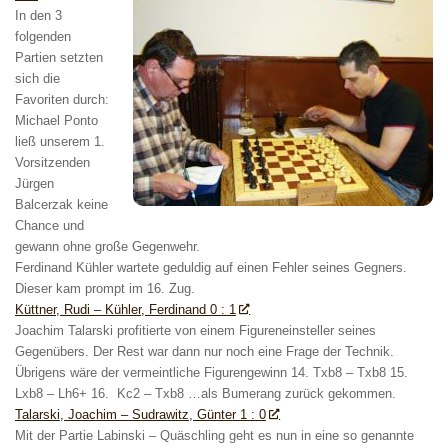
In den 3
folgenden
Partien setzten
sich die
Favoriten durch:
Michael Ponto
ließ unserem 1.
Vorsitzenden
Jürgen
Balcerzak keine
Chance und
gewann ohne große Gegenwehr.
Ferdinand Kühler wartete geduldig auf einen Fehler seines Gegners.
Dieser kam prompt im 16. Zug.
Küttner, Rudi – Kühler, Ferdinand 0 : 1
Joachim Talarski profitierte von einem Figureneinsteller seines
Gegenübers. Der Rest war dann nur noch eine Frage der Technik.
Übrigens wäre der vermeintliche Figurengewinn 14. Txb8 – Txb8 15.
Lxb8 – Lh6+ 16. Kc2 – Txb8 …als Bumerang zurück gekommen.
Talarski, Joachim – Sudrawitz, Günter 1 : 0
Mit der Partie Labinski – Quäschling geht es nun in eine so genannte