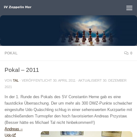
Unter dem Inhalt
POKAL
0
Pokal – 2011
VON
TAL
· VERÖFFENTLICHT
30. APRIL 2011
· AKTUALISIERT
30. DEZEMBER
2021
In der 1. Runde des Pokals des SV Constantin Herne gab es eine
faustdicke Überraschung. Der um mehr als 300 DWZ-Punkte schwächer
eingestufte Udo Quäschling schlug in einer sehenswerten Kurzpartie mit
abschließendem Turmopfer den hoch favorisierten Andreas Przystaw.
(Besser hätte es Michael Tal nicht hinbekommen!!)
Andreas –
Udo