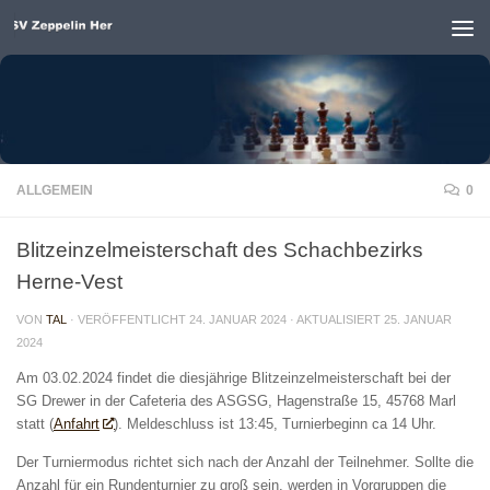
Unter dem Inhalt
ALLGEMEIN
0
Blitzeinzelmeisterschaft des Schachbezirks
Herne-Vest
VON
TAL
· VERÖFFENTLICHT
24. JANUAR 2024
· AKTUALISIERT
25. JANUAR
2024
Am 03.02.2024 findet die diesjährige Blitzeinzelmeisterschaft bei der
SG Drewer in der Cafeteria des ASGSG, Hagenstraße 15, 45768 Marl
statt (
Anfahrt
). Meldeschluss ist 13:45, Turnierbeginn ca 14 Uhr.
Der Turniermodus richtet sich nach der Anzahl der Teilnehmer. Sollte die
Anzahl für ein Rundenturnier zu groß sein, werden in Vorgruppen die