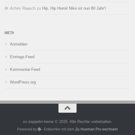
Achim Raasch
zu
Hip, Hip Hurra! Niko ist nun 80 Jahr‘!
META
Anmelden
Eintrags-Feed
Kommentar-Feed
WordPress.org
sv-zeppelin-herne © 2026. Alle Rechte vorbehalten.
Powered by
- Entworfen mit dem
Zu Hueman Pro wechseln