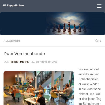
Unter dem Inhalt
ALLGEMEIN
1
Zwei Vereinsabende
VON
REINER HEARD
·
20. SEPTEMBER 2023
Vor einiger Zeit
erzählte mir ein
Schachspieler,
er wolle wieder
in die kroatische
Heimat, u.a. weil
er dort jeden Tag
im Schachverein