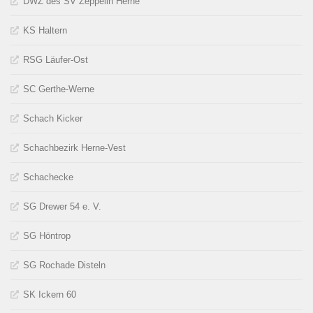
DWZ des SV Zeppelin Herne
KS Haltern
RSG Läufer-Ost
SC Gerthe-Werne
Schach Kicker
Schachbezirk Herne-Vest
Schachecke
SG Drewer 54 e. V.
SG Höntrop
SG Rochade Disteln
SK Ickern 60