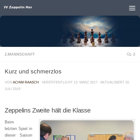
Unter dem Inhalt
2.MANNSCHAFT
2
Kurz und schmerzlos
VON
ACHIM RAASCH
· VERÖFFENTLICHT
13. MÄRZ 2017
· AKTUALISIERT
20.
JULI 2019
.
Zeppelins Zweite hält die Klasse
Beim
letzten Spiel in
dieser Saison