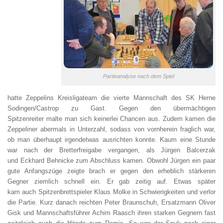
Partieanalyse nach dem Spiel
hatte Zeppelins Kreisligateam die vierte Mannschaft des SK Herne
Sodingen/Castrop zu Gast. Gegen den übermächtigen
Spitzenreiter malte man sich keinerlei Chancen aus. Zudem kamen die
Zeppeliner abermals in Unterzahl, sodass von vornherein fraglich war,
ob man überhaupt irgendetwas ausrichten konnte. Kaum eine Stunde
war nach der Bretterfreigabe vergangen, als Jürgen Balcerzak
und Eckhard Behnicke zum Abschluss kamen. Obwohl Jürgen ein paar
gute Anfangszüge zeigte brach er gegen den erheblich stärkeren
Gegner ziemlich schnell ein. Er gab zeitig auf. Etwas später
kam auch Spitzenbrettspieler Klaus Molke in Schwierigkeiten und verlor
die Partie. Kurz danach reichten Peter Braunschuh, Ersatzmann Oliver
Gisk und Mannschaftsführer Achim Raasch ihren starken Gegnern fast