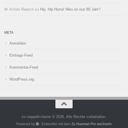
Achim Raasch
zu
Hip, Hip Hurra! Niko ist nun 80 Jahr‘!
META
Anmelden
Eintrags-Feed
Kommentar-Feed
WordPress.org
sv-zeppelin-herne © 2026. Alle Rechte vorbehalten.
Powered by
- Entworfen mit dem
Zu Hueman Pro wechseln