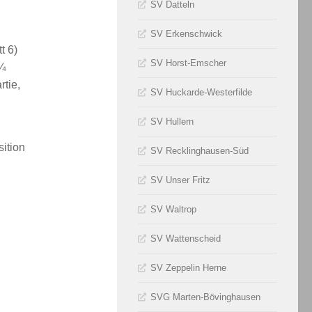
SV Datteln
SV Erkenschwick
t 6)
SV Horst-Emscher
 ¼
rtie,
SV Huckarde-Westerfilde
SV Hullern
ition
SV Recklinghausen-Süd
SV Unser Fritz
SV Waltrop
SV Wattenscheid
SV Zeppelin Herne
SVG Marten-Bövinghausen