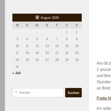
August 2026
M
D
M
D
F
S
S
1
2
3
4
5
6
7
8
9
10
11
12
13
14
15
16
17
18
19
20
21
22
23
24
25
26
27
28
29
30
Am 06.0
31
2 anzutr
« Juli
und Bern
Stunden
an Brett
Suchen
nach:
Partie 
Ich selb