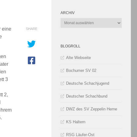
ARCHIV
Archiv
r eine
SHARE
e
BLOGROLL
gen
Alte Webseite
ater
Bochumer SV 02
den
tt 3
Deutsche Schachjugend
t 2,
Deutscher Schachbund
d
DWZ des SV Zeppelin Herne
 ihrem
.
KS Haltern
RSG Läufer-Ost