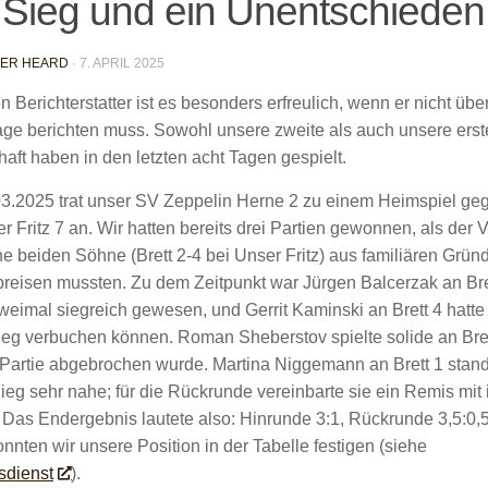
 Sieg und ein Unentschieden
NER HEARD
·
7. APRIL 2025
n Berichterstatter ist es besonders erfreulich, wenn er nicht übe
age berichten muss. Sowohl unsere zweite als auch unsere erst
ft haben in den letzten acht Tagen gespielt.
3.2025 trat unser SV Zeppelin Herne 2 zu einem Heimspiel ge
 Fritz 7 an. Wir hatten bereits drei Partien gewonnen, als der V
e beiden Söhne (Brett 2-4 bei Unser Fritz) aus familiären Grün
abreisen mussten. Zu dem Zeitpunkt war Jürgen Balcerzak an Bre
weimal siegreich gewesen, und Gerrit Kaminski an Brett 4 hatte
ieg verbuchen können. Roman Sheberstov spielte solide an Bret
 Partie abgebrochen wurde. Martina Niggemann an Brett 1 stan
ieg sehr nahe; für die Rückrunde vereinbarte sie ein Remis mit
 Das Endergebnis lautete also: Hinrunde 3:1, Rückrunde 3,5:0,5
nnten wir unsere Position in der Tabelle festigen (siehe
sdienst
).