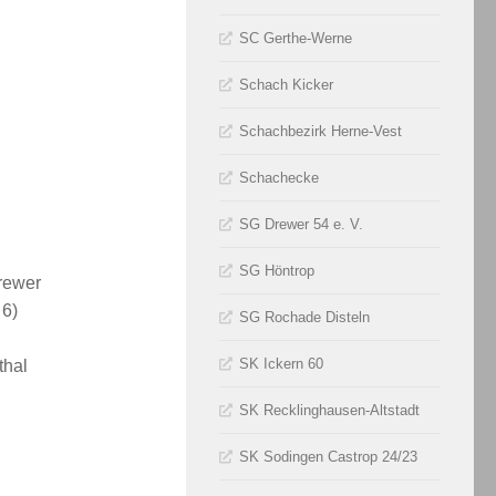
SC Gerthe-Werne
Schach Kicker
Schachbezirk Herne-Vest
Schachecke
SG Drewer 54 e. V.
SG Höntrop
rewer
 6)
SG Rochade Disteln
SK Ickern 60
thal
SK Recklinghausen-Altstadt
SK Sodingen Castrop 24/23