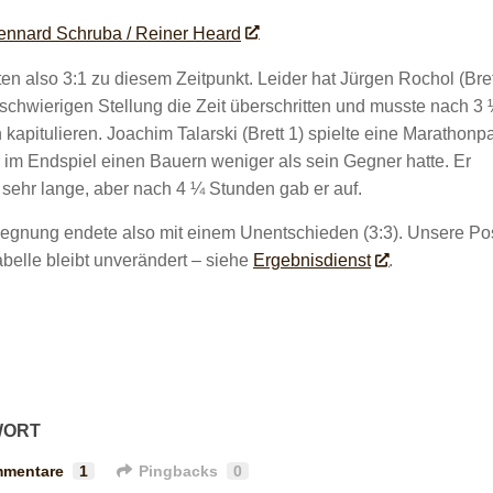
Lennard Schruba / Reiner Heard
ten also 3:1 zu diesem Zeitpunkt. Leider hat Jürgen Rochol (Bret
 schwierigen Stellung die Zeit überschritten und musste nach 3
kapitulieren. Joachim Talarski (Brett 1) spielte eine Marathonpa
r im Endspiel einen Bauern weniger als sein Gegner hatte. Er
 sehr lange, aber nach 4 ¼ Stunden gab er auf.
egnung endete also mit einem Unentschieden (3:3). Unsere Pos
abelle bleibt unverändert – siehe
Ergebnisdienst
.
WORT
mentare
1
Pingbacks
0