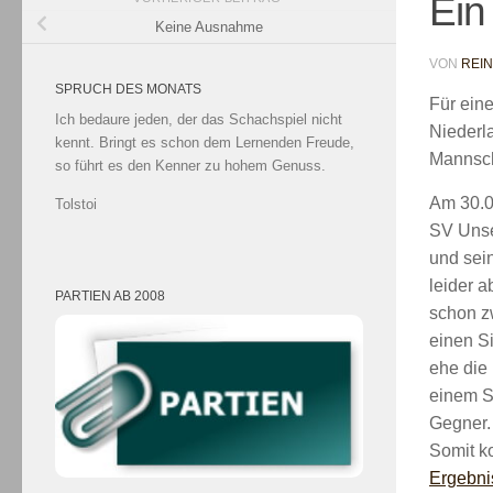
Ein
Keine Ausnahme
VON
REI
SPRUCH DES MONATS
Für eine
Ich bedaure jeden, der das Schachspiel nicht
Niederl
kennt. Bringt es schon dem Lernenden Freude,
Mannscha
so führt es den Kenner zu hohem Genuss.
Am 30.0
Tolstoi
SV Unser
und sein
leider 
PARTIEN AB 2008
schon z
einen S
ehe die
einem S
Gegner.
Somit ko
Ergebni