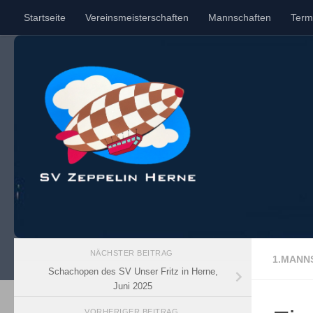
Startseite
Vereinsmeisterschaften
Mannschaften
Term
Unter dem Inhalt
NÄCHSTER BEITRAG
1.MANN
Schachopen des SV Unser Fritz in Herne,
Juni 2025
VORHERIGER BEITRAG