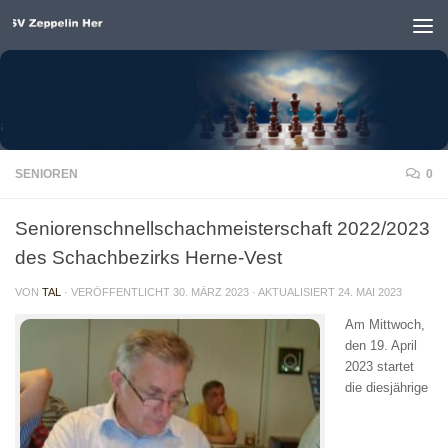
Unter dem Inhalt
SENIOREN
0
Seniorenschnellschachmeisterschaft 2022/2023
des Schachbezirks Herne-Vest
VON
TAL
· VERÖFFENTLICHT
30. MÄRZ 2023
· AKTUALISIERT
24. MAI 2023
Am Mittwoch,
den 19. April
2023 startet
die diesjährige