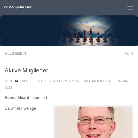
Unter dem Inhalt
ALLGEMEIN
1
Aktive Mitglieder
VON
TAL
· VERÖFFENTLICHT
4. FEBRUAR 2023
· AKTUALISIERT
4. FEBRUAR
2023
Reiner Heard
informiert:
Da wir nur wenige