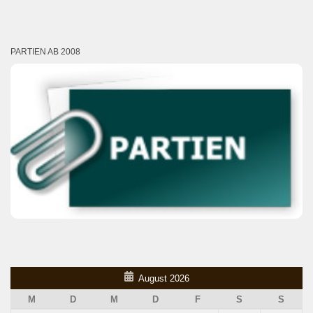
PARTIEN AB 2008
August 2026
M
D
M
D
F
S
S