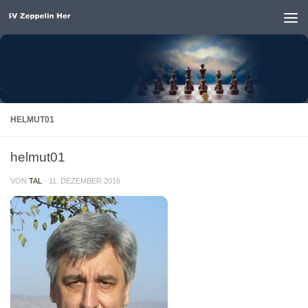
Unter dem Inhalt
HELMUT01
helmut01
VON
TAL
·
11. DEZEMBER 2016