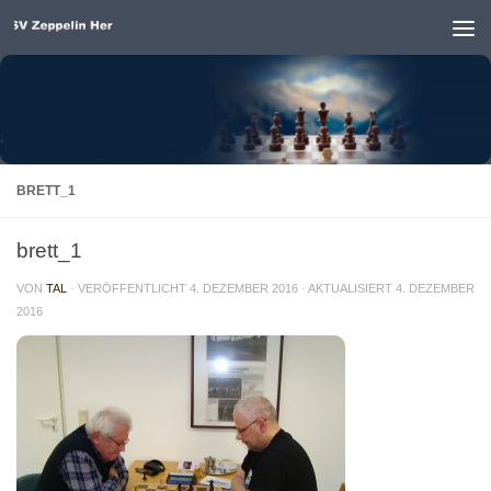
Unter dem Inhalt
BRETT_1
brett_1
VON
TAL
· VERÖFFENTLICHT
4. DEZEMBER 2016
· AKTUALISIERT
4. DEZEMBER
2016