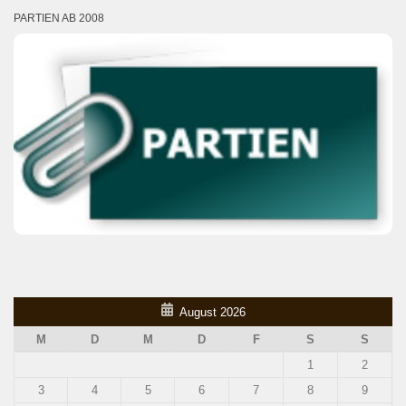
PARTIEN AB 2008
August 2026
M
D
M
D
F
S
S
1
2
3
4
5
6
7
8
9