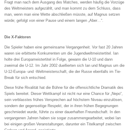
Fragt man nach dem Ausgang des Matches, werden häufig die Vorzüge
des Weltmeisters aufgezählt, und man kommt zu dem Schluss, dass
man, wenn man eine Wette abschließen müsste, auf Magnus setzen
würde; gefolgt von einer Pause und einem langen „Aber…“.
Die X-Faktoren
Die Spieler haben eine gemeinsame Vergangenheit. Vor fast 20 Jahren
waren sie erbitterte Konkurrenten um die Jugendweltmeistertitel. Ian
holte drei Europameistertitel in Folge, gewann die U-10 und dann
zweimal die U-12. Im Jahr 2002 duellierten sich Ian und Magnus um die
U-12-Europa- und -Weltmeisterschaft, die der Russe ebenfalls im Tie-
Break für sich entschied.
Diese frühe Rivalität hat die Bühne für die offensichtliche Dramatik des
Spiels bereitet. Dieser Wettkampf ist nicht nur eine Chance für „Nepo“,
sein verblasstes frühes Versprechen auf höchstem Niveau einzulösen,
sondern der gegenseitige Respekt, der in ihren frühen Begegnungen
geschmiedet wurde, führte zu einer dauerhaften Freundschaft. In den
vergangenen Jahren haben sie sogar zusammengearbeitet, wobei Ian
bei einigen großen Veranstaltungen, darunter ein Titelkampf zwischen