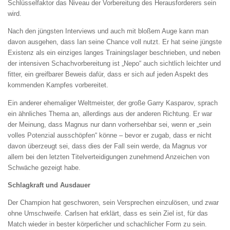
Schlüsselfaktor das Niveau der Vorbereitung des Herausforderers sein
wird.
Nach den jüngsten Interviews und auch mit bloßem Auge kann man
davon ausgehen, dass Ian seine Chance voll nutzt. Er hat seine jüngste
Existenz als ein einziges langes Trainingslager beschrieben, und neben
der intensiven Schachvorbereitung ist „Nepo“ auch sichtlich leichter und
fitter, ein greifbarer Beweis dafür, dass er sich auf jeden Aspekt des
kommenden Kampfes vorbereitet.
Ein anderer ehemaliger Weltmeister, der große Garry Kasparov, sprach
ein ähnliches Thema an, allerdings aus der anderen Richtung. Er war
der Meinung, dass Magnus nur dann vorhersehbar sei, wenn er „sein
volles Potenzial ausschöpfen“ könne – bevor er zugab, dass er nicht
davon überzeugt sei, dass dies der Fall sein werde, da Magnus vor
allem bei den letzten Titelverteidigungen zunehmend Anzeichen von
Schwäche gezeigt habe.
Schlagkraft und Ausdauer
Der Champion hat geschworen, sein Versprechen einzulösen, und zwar
ohne Umschweife. Carlsen hat erklärt, dass es sein Ziel ist, für das
Match wieder in bester körperlicher und schachlicher Form zu sein.