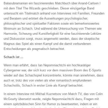
Balasubramanian ein faszinierendes Matchbuch über Anand-Carlsen I
mit dem Titel The Wizards geschrieben. Dieser einzigartige Band
untersucht ein Titelmatch anhand von Interviews mit Familien, Freunden
und Beratern und erörtert die Auswirkungen psychologischer,
philosophischer und spiritueller Faktoren sowie ein bemerkenswertes
Minimum an Schach. Und während die Untersuchung von Themen wie
Harmonie, Schwung und Kunstfertigkeit für eine faszinierende Lektüre
und Diskussion sorgt, muss angemerkt werden, dass der skeptische
Magnus das Spiel als einen Kampf und die damit verbundenen
Entscheidungen als pragmatisch betrachtet.
Schach ist …
Wenn man erfährt, dass Ian Nepomniachtchi ein hochkarätiger
Cybergamer war, der sich kurz vor dem massiven Boom des E-Sports
wieder auf das Schachspiel konzentrierte, könnte man annehmen, dass
auch er, trotz des von vielen als eher romantisch empfundenen
Schachstils, Schach in erster Linie als Kampf betrachtet.
In einem Interview mit Mikhail Kuznetsov von Match TV, das von Colin
McGourty übersetzt wurde, neigte Nepomniachtchi dazu, Fragen mit
einem spitzbübischen Sinn für Humor zu beantworten, indem er ein