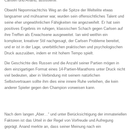
Carlsen und Anand, assistierte.
Obwohl Nepomniachtchis Weg an die Spitze der Weltelite etwas
langsamer und mühsamer war, wurden sein offensichtliches Talent und
seine eher ungewöhnlichen Fähigkeiten nie angezweifelt. Er hat sein
positives Ergebnis im ruhigen, klassischen Schach gegen Carlsen auf
ihre Treffen als Erwachsene ausgeweitet. Ian wird weithin ein
komplexer, kreativer Stil nachgesagt, der Carlsen Probleme bereitet,
und er ist in der Lage, unerbittlichen praktischen und psychologischen
Druck auszuüben, indem er mit hohem Tempo spielt.
Die Geschichte des Russen und die Anzahl seiner Partien mögen in
dem einzigartigen Format eines 14-Partien-Marathons unter Druck nicht
viel bedeuten, aber in Verbindung mit seinem natürlichen
Selbstvertrauen sollte ihm dies eine innere Ruhe verleihen, die kein
anderer Spieler gegen den Champion vorweisen kann.
Nach dem langen „Aber…“ und unter Berücksichtigung der immateriellen
Faktoren ist das Urteil in der Regel von Vorfreude und Aufregung
geprägt. Anand merkte an, dass seiner Meinung nach ein