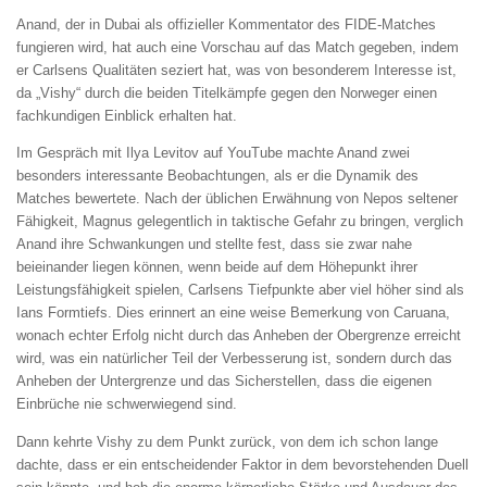
Anand, der in Dubai als offizieller Kommentator des FIDE-Matches
fungieren wird, hat auch eine Vorschau auf das Match gegeben, indem
er Carlsens Qualitäten seziert hat, was von besonderem Interesse ist,
da „Vishy“ durch die beiden Titelkämpfe gegen den Norweger einen
fachkundigen Einblick erhalten hat.
Im Gespräch mit Ilya Levitov auf YouTube machte Anand zwei
besonders interessante Beobachtungen, als er die Dynamik des
Matches bewertete. Nach der üblichen Erwähnung von Nepos seltener
Fähigkeit, Magnus gelegentlich in taktische Gefahr zu bringen, verglich
Anand ihre Schwankungen und stellte fest, dass sie zwar nahe
beieinander liegen können, wenn beide auf dem Höhepunkt ihrer
Leistungsfähigkeit spielen, Carlsens Tiefpunkte aber viel höher sind als
Ians Formtiefs. Dies erinnert an eine weise Bemerkung von Caruana,
wonach echter Erfolg nicht durch das Anheben der Obergrenze erreicht
wird, was ein natürlicher Teil der Verbesserung ist, sondern durch das
Anheben der Untergrenze und das Sicherstellen, dass die eigenen
Einbrüche nie schwerwiegend sind.
Dann kehrte Vishy zu dem Punkt zurück, von dem ich schon lange
dachte, dass er ein entscheidender Faktor in dem bevorstehenden Duell