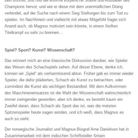
sein könnte, und hob die enorme körperliche Stärke und Ausdauer des
Champions hervor, und wie er diese mit dem unermüdlichen Drang
verbindet, auf der Suche nach einem Sieg Stellungen bis zum Tod zu
spielen. Im Nachhinein und vielleicht mit etwas Mitgefühl fragte sich
Anand auch, ob Magnus motiviert sein könnte, in einem fünften
Titelkampf so sehr zu brennen…
Spiel? Sport? Kunst? Wissenschaft?
Das erinnert mich an eine klassische Diskussion darüber, wie Spieler
das Wesen des Schachspiels sehen. Auf dieser Ebene, denke ich,
können wir „Spiel“ als verharmlosend abtun. Früher gab es immer wieder
Spieler, die dafür plädierten, Schach als Kunst zu betrachten, oder
zumindest die Kunst als wichtigen Bestandteil. Mit dem Aufkommen
des Maschineneinsatzes ist die Wahl der Wissenschaft wahrscheinlich
immer zwingender geworden; aber ich denke, es besteht kaum ein
Zweifel daran, dass Schach als Sport das ist, was die meisten
Spitzenspieler heute sagen würden, und ich weiß, dass Magnus es
auch so sieht.
Der norwegische Journalist und Magnus-Biograf Arne Danielsen hat in
Zusammenarbeit mit dem indischen Schriftsteller Sriram