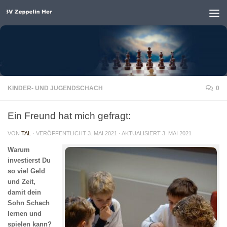
Unter dem Inhalt
KINDER- UND JUGENDSCHACH
0
Ein Freund hat mich gefragt:
VON
TAL
· VERÖFFENTLICHT
3. MAI 2021
· AKTUALISIERT
3. MAI 2021
Warum
investierst Du
so viel Geld
und Zeit,
damit dein
Sohn Schach
lernen und
spielen kann?